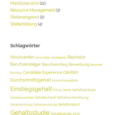
Marktübersicht
(21)
Resource Management
(3)
Stellenangebot
(2)
Weiterbildung
(4)
Schlagwörter
Bachelor
Absolventen
alma mater
Arbeitgeber
Berufseinsteiger
Berufseinstieg
Bewerbung
Branchen
cavisio
Candidate Experience
Buchtipp
Durchschnittsgehalt
Einkommensgefälle
Einstiegsgehalt
Gehaltsanalyse
Erfolg
Gehalt
Gehaltscheck
Gehaltsentwicklung
Gehaltsaussichten
Gehaltsreport
Gehaltserhöhung
Gehaltserwartung
Gehaltsstudie
Gehaltsstudie 2012