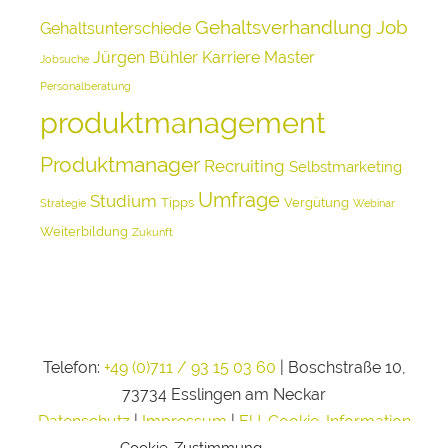
Gehaltsverhandlung
Job
Gehaltsunterschiede
Jürgen Bühler
Karriere
Master
Jobsuche
Personalberatung
produktmanagement
Produktmanager
Recruiting
Selbstmarketing
Umfrage
Studium
Tipps
Vergütung
Strategie
Webinar
Weiterbildung
Zukunft
Telefon:
+49 (0)711 / 93 15 03 60
| Boschstraße 10,
73734 Esslingen am Neckar
Datenschutz
|
Impressum
|
EU-Cookie-Information