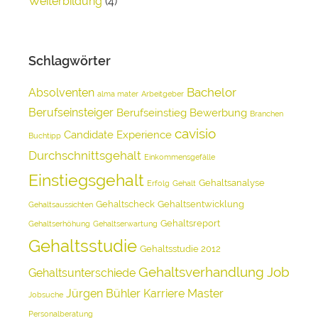
Weiterbildung
(4)
Schlagwörter
Bachelor
Absolventen
alma mater
Arbeitgeber
Berufseinsteiger
Berufseinstieg
Bewerbung
Branchen
cavisio
Candidate Experience
Buchtipp
Durchschnittsgehalt
Einkommensgefälle
Einstiegsgehalt
Gehaltsanalyse
Erfolg
Gehalt
Gehaltscheck
Gehaltsentwicklung
Gehaltsaussichten
Gehaltsreport
Gehaltserhöhung
Gehaltserwartung
Gehaltsstudie
Gehaltsstudie 2012
Gehaltsverhandlung
Job
Gehaltsunterschiede
Jürgen Bühler
Karriere
Master
Jobsuche
Personalberatung