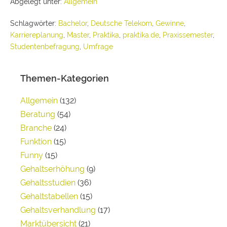
Abgelegt unter:
Allgemein
Schlagwörter:
Bachelor
,
Deutsche Telekom
,
Gewinne
,
Karriereplanung
,
Master
,
Praktika
,
praktika.de
,
Praxissemester
,
Studentenbefragung
,
Umfrage
Themen-Kategorien
Allgemein
(132)
Beratung
(54)
Branche
(24)
Funktion
(15)
Funny
(15)
Gehaltserhöhung
(9)
Gehaltsstudien
(36)
Gehaltstabellen
(15)
Gehaltsverhandlung
(17)
Marktübersicht
(21)