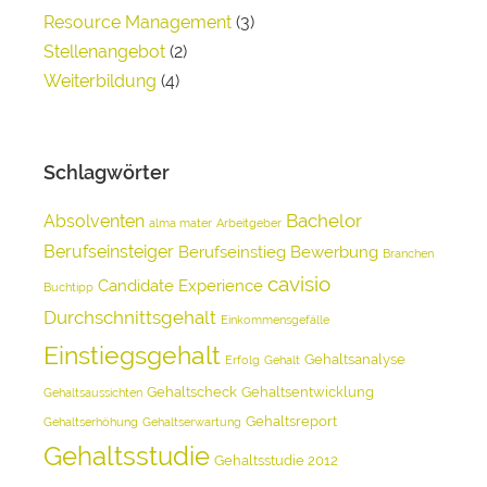
Resource Management
(3)
Stellenangebot
(2)
Weiterbildung
(4)
Schlagwörter
Bachelor
Absolventen
alma mater
Arbeitgeber
Berufseinsteiger
Berufseinstieg
Bewerbung
Branchen
cavisio
Candidate Experience
Buchtipp
Durchschnittsgehalt
Einkommensgefälle
Einstiegsgehalt
Gehaltsanalyse
Erfolg
Gehalt
Gehaltscheck
Gehaltsentwicklung
Gehaltsaussichten
Gehaltsreport
Gehaltserhöhung
Gehaltserwartung
Gehaltsstudie
Gehaltsstudie 2012