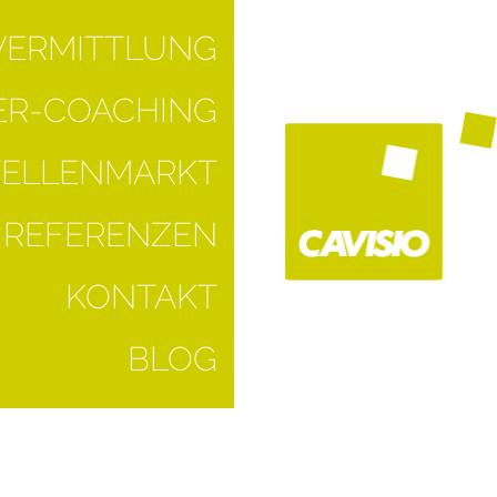
VERMITTLUNG
R-COACHING
TELLENMARKT
REFERENZEN
KONTAKT
BLOG