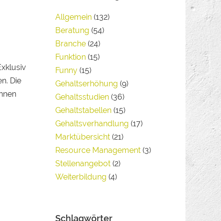
Allgemein
(132)
Beratung
(54)
Branche
(24)
Funktion
(15)
Exklusiv
Funny
(15)
n. Die
Gehaltserhöhung
(9)
önnen
Gehaltsstudien
(36)
Gehaltstabellen
(15)
Gehaltsverhandlung
(17)
Marktübersicht
(21)
Resource Management
(3)
Stellenangebot
(2)
Weiterbildung
(4)
Schlagwörter