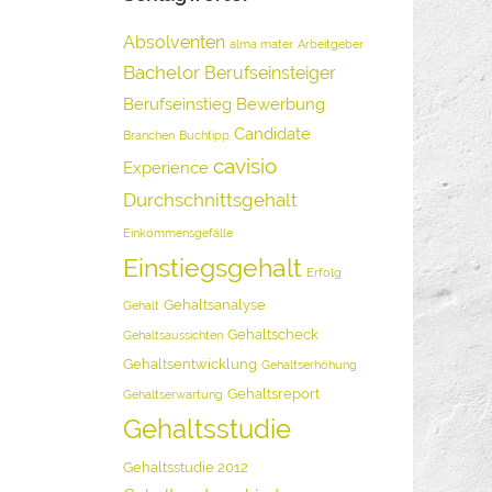
Absolventen
alma mater
Arbeitgeber
Bachelor
Berufseinsteiger
Berufseinstieg
Bewerbung
Candidate
Branchen
Buchtipp
cavisio
Experience
Durchschnittsgehalt
Einkommensgefälle
Einstiegsgehalt
Erfolg
Gehaltsanalyse
Gehalt
Gehaltscheck
Gehaltsaussichten
Gehaltsentwicklung
Gehaltserhöhung
Gehaltsreport
Gehaltserwartung
Gehaltsstudie
Gehaltsstudie 2012