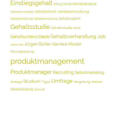
Einstiegsgehalt
Gehaltsanalyse
Erfolg
Gehalt
Gehaltscheck
Gehaltsentwicklung
Gehaltsaussichten
Gehaltsreport
Gehaltserhöhung
Gehaltserwartung
Gehaltsstudie
Gehaltsstudie 2012
Gehaltsverhandlung
Job
Gehaltsunterschiede
Jürgen Bühler
Karriere
Master
Jobsuche
Personalberatung
produktmanagement
Produktmanager
Recruiting
Selbstmarketing
Umfrage
Studium
Tipps
Vergütung
Strategie
Webinar
Weiterbildung
Zukunft