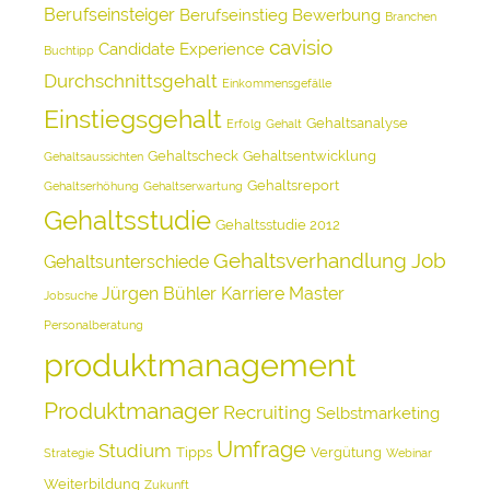
Berufseinsteiger
Berufseinstieg
Bewerbung
Branchen
cavisio
Candidate Experience
Buchtipp
Durchschnittsgehalt
Einkommensgefälle
Einstiegsgehalt
Gehaltsanalyse
Erfolg
Gehalt
Gehaltscheck
Gehaltsentwicklung
Gehaltsaussichten
Gehaltsreport
Gehaltserhöhung
Gehaltserwartung
Gehaltsstudie
Gehaltsstudie 2012
Gehaltsverhandlung
Job
Gehaltsunterschiede
Jürgen Bühler
Karriere
Master
Jobsuche
Personalberatung
produktmanagement
Produktmanager
Recruiting
Selbstmarketing
Umfrage
Studium
Tipps
Vergütung
Strategie
Webinar
Weiterbildung
Zukunft