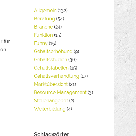
Allgemein
(132)
Beratung
(54)
Branche
(24)
Funktion
(15)
r für
Funny
(15)
ion
Gehaltserhöhung
(9)
Gehaltsstudien
(36)
Gehaltstabellen
(15)
Gehaltsverhandlung
(17)
Marktübersicht
(21)
Resource Management
(3)
Stellenangebot
(2)
Weiterbildung
(4)
Schlagwörter