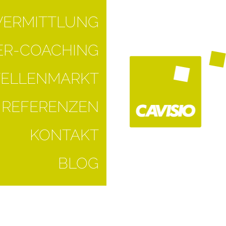
VERMITTLUNG
R-COACHING
TELLENMARKT
REFERENZEN
KONTAKT
BLOG