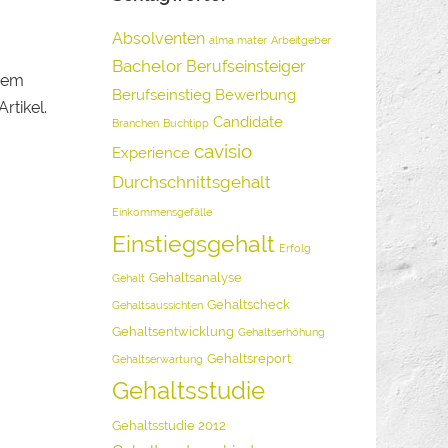
Absolventen
alma mater
Arbeitgeber
Bachelor
Berufseinsteiger
erem
Berufseinstieg
Bewerbung
rtikel.
Candidate
Branchen
Buchtipp
cavisio
Experience
Durchschnittsgehalt
Einkommensgefälle
Einstiegsgehalt
Erfolg
Gehaltsanalyse
Gehalt
Gehaltscheck
Gehaltsaussichten
Gehaltsentwicklung
Gehaltserhöhung
Gehaltsreport
Gehaltserwartung
Gehaltsstudie
Gehaltsstudie 2012