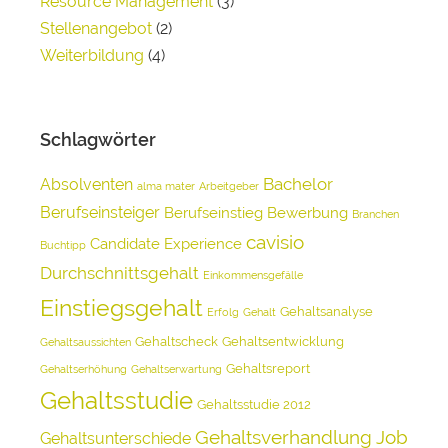
Resource Management
(3)
Stellenangebot
(2)
Weiterbildung
(4)
Schlagwörter
Bachelor
Absolventen
alma mater
Arbeitgeber
Berufseinsteiger
Berufseinstieg
Bewerbung
Branchen
cavisio
Candidate Experience
Buchtipp
Durchschnittsgehalt
Einkommensgefälle
Einstiegsgehalt
Gehaltsanalyse
Erfolg
Gehalt
Gehaltscheck
Gehaltsentwicklung
Gehaltsaussichten
Gehaltsreport
Gehaltserhöhung
Gehaltserwartung
Gehaltsstudie
Gehaltsstudie 2012
Gehaltsverhandlung
Job
Gehaltsunterschiede