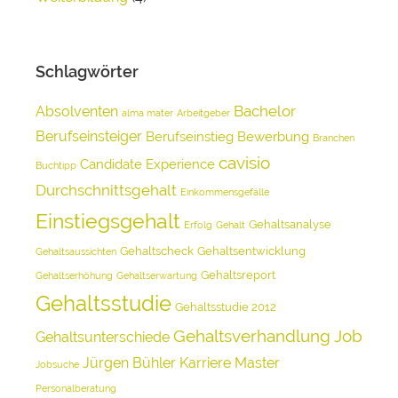
Schlagwörter
Bachelor
Absolventen
alma mater
Arbeitgeber
Berufseinsteiger
Berufseinstieg
Bewerbung
Branchen
cavisio
Candidate Experience
Buchtipp
Durchschnittsgehalt
Einkommensgefälle
Einstiegsgehalt
Gehaltsanalyse
Erfolg
Gehalt
Gehaltscheck
Gehaltsentwicklung
Gehaltsaussichten
Gehaltsreport
Gehaltserhöhung
Gehaltserwartung
Gehaltsstudie
Gehaltsstudie 2012
Gehaltsverhandlung
Job
Gehaltsunterschiede
Jürgen Bühler
Karriere
Master
Jobsuche
Personalberatung