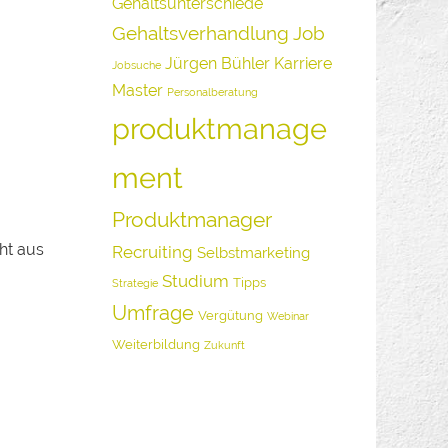
Gehaltsunterschiede
Gehaltsverhandlung
Job
Jürgen Bühler
Karriere
Jobsuche
Master
Personalberatung
produktmanage
ment
Produktmanager
cht aus
Recruiting
Selbstmarketing
Studium
Tipps
Strategie
Umfrage
Vergütung
Webinar
Weiterbildung
Zukunft