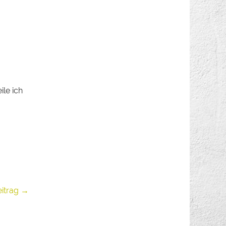
le ich
eitrag →