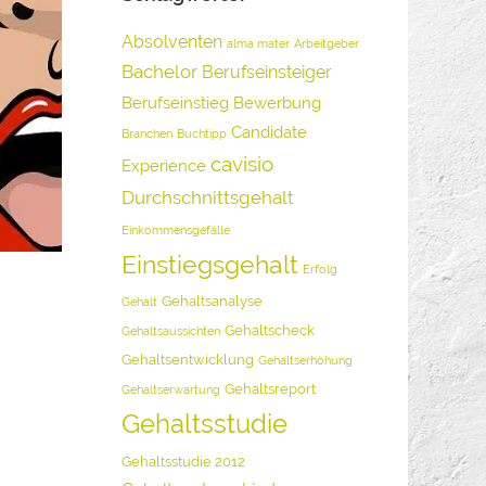
Absolventen
alma mater
Arbeitgeber
Bachelor
Berufseinsteiger
Berufseinstieg
Bewerbung
Candidate
Branchen
Buchtipp
cavisio
Experience
Durchschnittsgehalt
Einkommensgefälle
Einstiegsgehalt
Erfolg
Gehaltsanalyse
Gehalt
Gehaltscheck
Gehaltsaussichten
Gehaltsentwicklung
Gehaltserhöhung
Gehaltsreport
Gehaltserwartung
Gehaltsstudie
Gehaltsstudie 2012