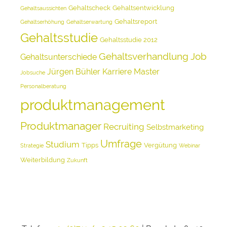
Gehaltscheck
Gehaltsentwicklung
Gehaltsaussichten
Gehaltsreport
Gehaltserhöhung
Gehaltserwartung
Gehaltsstudie
Gehaltsstudie 2012
Gehaltsverhandlung
Job
Gehaltsunterschiede
Jürgen Bühler
Karriere
Master
Jobsuche
Personalberatung
produktmanagement
Produktmanager
Recruiting
Selbstmarketing
Umfrage
Studium
Tipps
Vergütung
Strategie
Webinar
Weiterbildung
Zukunft