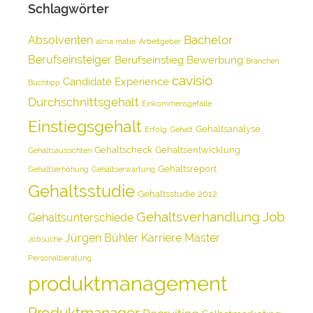
Schlagwörter
Bachelor
Absolventen
alma mater
Arbeitgeber
Berufseinsteiger
Berufseinstieg
Bewerbung
Branchen
cavisio
Candidate Experience
Buchtipp
Durchschnittsgehalt
Einkommensgefälle
Einstiegsgehalt
Gehaltsanalyse
Erfolg
Gehalt
Gehaltscheck
Gehaltsentwicklung
Gehaltsaussichten
Gehaltsreport
Gehaltserhöhung
Gehaltserwartung
Gehaltsstudie
Gehaltsstudie 2012
Gehaltsverhandlung
Job
Gehaltsunterschiede
Jürgen Bühler
Karriere
Master
Jobsuche
Personalberatung
produktmanagement
Produktmanager