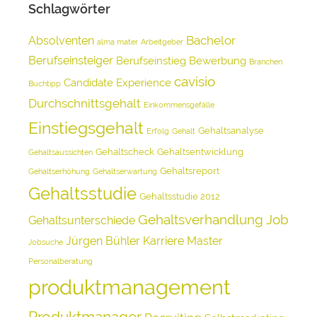
Schlagwörter
Bachelor
Absolventen
alma mater
Arbeitgeber
Berufseinsteiger
Berufseinstieg
Bewerbung
Branchen
cavisio
Candidate Experience
Buchtipp
Durchschnittsgehalt
Einkommensgefälle
Einstiegsgehalt
Gehaltsanalyse
Erfolg
Gehalt
Gehaltscheck
Gehaltsentwicklung
Gehaltsaussichten
Gehaltsreport
Gehaltserhöhung
Gehaltserwartung
Gehaltsstudie
Gehaltsstudie 2012
Gehaltsverhandlung
Job
Gehaltsunterschiede
Jürgen Bühler
Karriere
Master
Jobsuche
Personalberatung
produktmanagement
Produktmanager