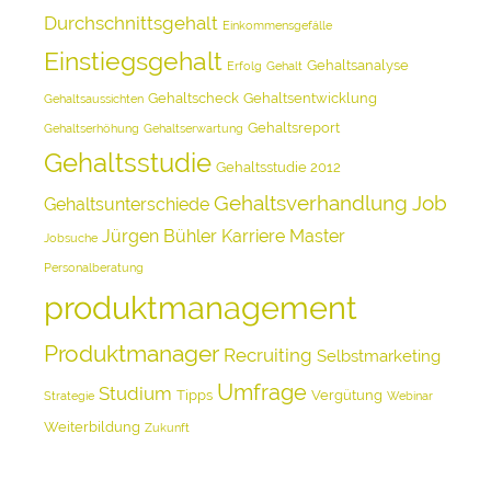
Durchschnittsgehalt
Einkommensgefälle
Einstiegsgehalt
Gehaltsanalyse
Erfolg
Gehalt
Gehaltscheck
Gehaltsentwicklung
Gehaltsaussichten
Gehaltsreport
Gehaltserhöhung
Gehaltserwartung
Gehaltsstudie
Gehaltsstudie 2012
Gehaltsverhandlung
Job
Gehaltsunterschiede
Jürgen Bühler
Karriere
Master
Jobsuche
Personalberatung
produktmanagement
Produktmanager
Recruiting
Selbstmarketing
Umfrage
Studium
Tipps
Vergütung
Strategie
Webinar
Weiterbildung
Zukunft