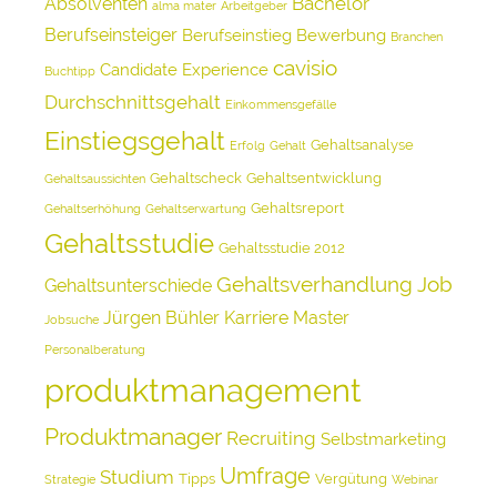
Bachelor
Absolventen
alma mater
Arbeitgeber
Berufseinsteiger
Berufseinstieg
Bewerbung
Branchen
cavisio
Candidate Experience
Buchtipp
Durchschnittsgehalt
Einkommensgefälle
Einstiegsgehalt
Gehaltsanalyse
Erfolg
Gehalt
Gehaltscheck
Gehaltsentwicklung
Gehaltsaussichten
Gehaltsreport
Gehaltserhöhung
Gehaltserwartung
Gehaltsstudie
Gehaltsstudie 2012
Gehaltsverhandlung
Job
Gehaltsunterschiede
Jürgen Bühler
Karriere
Master
Jobsuche
Personalberatung
produktmanagement
Produktmanager
Recruiting
Selbstmarketing
Umfrage
Studium
Tipps
Vergütung
Strategie
Webinar