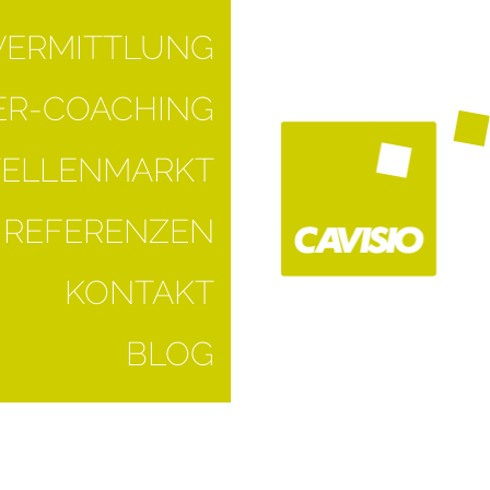
VERMITTLUNG
R-COACHING
TELLENMARKT
REFERENZEN
KONTAKT
BLOG