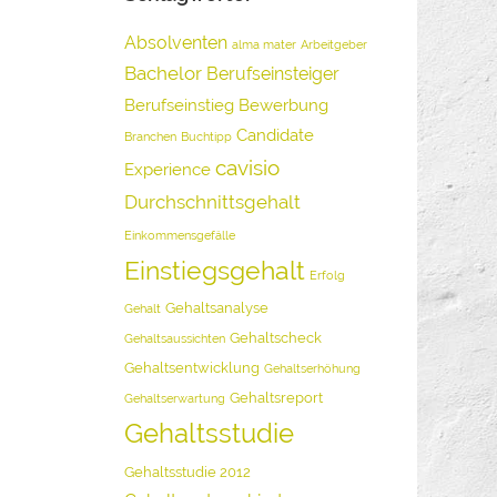
Absolventen
alma mater
Arbeitgeber
Bachelor
Berufseinsteiger
Berufseinstieg
Bewerbung
Candidate
Branchen
Buchtipp
cavisio
Experience
Durchschnittsgehalt
Einkommensgefälle
Einstiegsgehalt
Erfolg
Gehaltsanalyse
Gehalt
Gehaltscheck
Gehaltsaussichten
Gehaltsentwicklung
Gehaltserhöhung
Gehaltsreport
Gehaltserwartung
Gehaltsstudie
Gehaltsstudie 2012