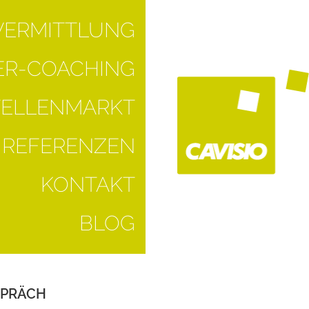
VERMITTLUNG
R-COACHING
TELLENMARKT
REFERENZEN
KONTAKT
BLOG
SPRÄCH