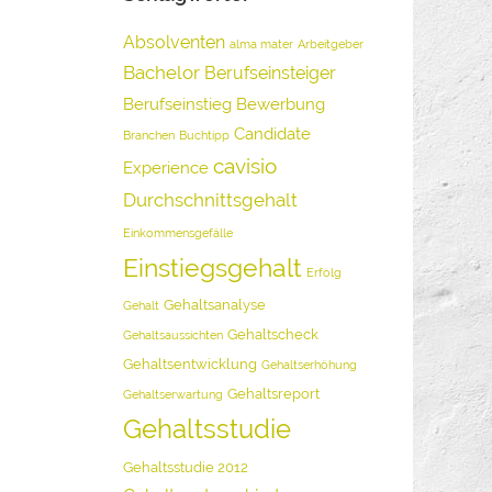
Absolventen
alma mater
Arbeitgeber
Bachelor
Berufseinsteiger
Berufseinstieg
Bewerbung
Candidate
Branchen
Buchtipp
cavisio
Experience
Durchschnittsgehalt
Einkommensgefälle
Einstiegsgehalt
Erfolg
Gehaltsanalyse
Gehalt
Gehaltscheck
Gehaltsaussichten
Gehaltsentwicklung
Gehaltserhöhung
Gehaltsreport
Gehaltserwartung
Gehaltsstudie
Gehaltsstudie 2012