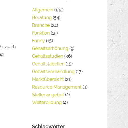
Allgemein
(132)
Beratung
(54)
Branche
(24)
Funktion
(15)
Funny
(15)
Ihr auch
Gehaltserhöhung
(9)
ng
Gehaltsstudien
(36)
Gehaltstabellen
(15)
Gehaltsverhandlung
(17)
Marktübersicht
(21)
Resource Management
(3)
Stellenangebot
(2)
Weiterbildung
(4)
Schlagwörter