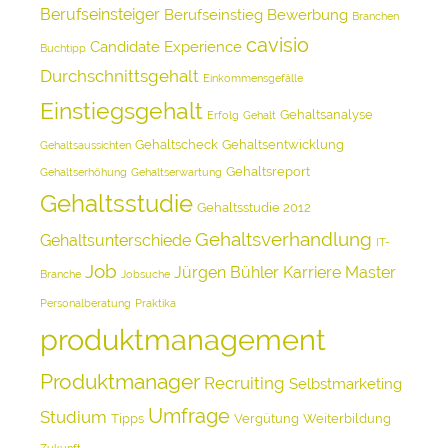
Berufseinsteiger
Berufseinstieg
Bewerbung
Branchen
cavisio
Candidate Experience
Buchtipp
Durchschnittsgehalt
Einkommensgefälle
Einstiegsgehalt
Gehaltsanalyse
Erfolg
Gehalt
Gehaltscheck
Gehaltsentwicklung
Gehaltsaussichten
Gehaltsreport
Gehaltserhöhung
Gehaltserwartung
Gehaltsstudie
Gehaltsstudie 2012
Gehaltsverhandlung
Gehaltsunterschiede
IT-
Job
Jürgen Bühler
Karriere
Master
Branche
Jobsuche
Personalberatung
Praktika
produktmanagement
Produktmanager
Recruiting
Selbstmarketing
Umfrage
Studium
Tipps
Vergütung
Weiterbildung
Zukunft