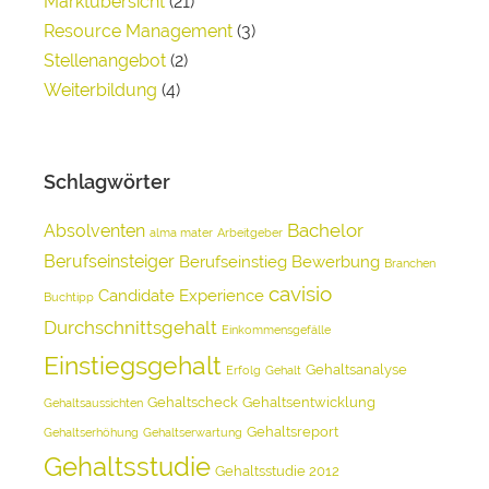
Marktübersicht
(21)
Resource Management
(3)
Stellenangebot
(2)
Weiterbildung
(4)
Schlagwörter
Bachelor
Absolventen
alma mater
Arbeitgeber
Berufseinsteiger
Berufseinstieg
Bewerbung
Branchen
cavisio
Candidate Experience
Buchtipp
Durchschnittsgehalt
Einkommensgefälle
Einstiegsgehalt
Gehaltsanalyse
Erfolg
Gehalt
Gehaltscheck
Gehaltsentwicklung
Gehaltsaussichten
Gehaltsreport
Gehaltserhöhung
Gehaltserwartung
Gehaltsstudie
Gehaltsstudie 2012