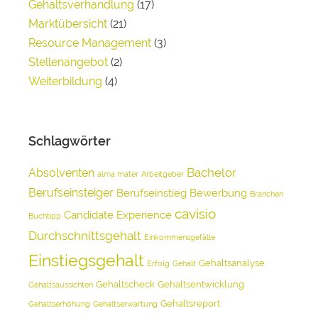
Gehaltsverhandlung
(17)
Marktübersicht
(21)
Resource Management
(3)
Stellenangebot
(2)
Weiterbildung
(4)
Schlagwörter
Bachelor
Absolventen
alma mater
Arbeitgeber
Berufseinsteiger
Berufseinstieg
Bewerbung
Branchen
cavisio
Candidate Experience
Buchtipp
Durchschnittsgehalt
Einkommensgefälle
Einstiegsgehalt
Gehaltsanalyse
Erfolg
Gehalt
Gehaltscheck
Gehaltsentwicklung
Gehaltsaussichten
Gehaltsreport
Gehaltserhöhung
Gehaltserwartung