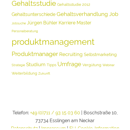
Gehaltsstudie
Gehaltsstudie 2012
Gehaltsverhandlung
Job
Gehaltsunterschiede
Jürgen Bühler
Karriere
Master
Jobsuche
Personalberatung
produktmanagement
Produktmanager
Recruiting
Selbstmarketing
Umfrage
Studium
Tipps
Vergütung
Strategie
Webinar
Weiterbildung
Zukunft
Telefon:
+49 (0)711 / 93 15 03 60
| Boschstraße 10,
73734 Esslingen am Neckar
Datenschutz
|
Impressum
|
EU-Cookie-Information