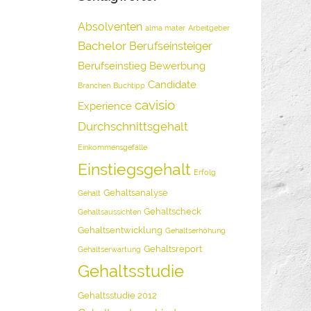
Absolventen
alma mater
Arbeitgeber
Bachelor
Berufseinsteiger
Berufseinstieg
Bewerbung
Candidate
Branchen
Buchtipp
cavisio
Experience
Durchschnittsgehalt
Einkommensgefälle
Einstiegsgehalt
Erfolg
Gehaltsanalyse
Gehalt
Gehaltscheck
Gehaltsaussichten
Gehaltsentwicklung
Gehaltserhöhung
Gehaltsreport
Gehaltserwartung
Gehaltsstudie
Gehaltsstudie 2012