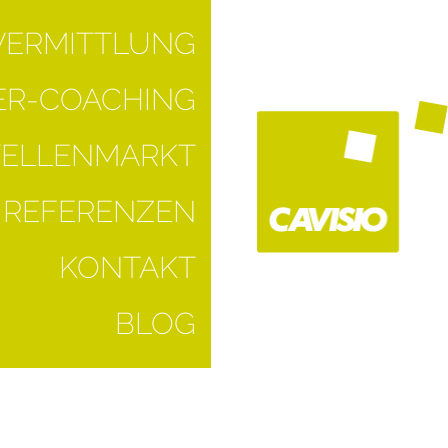
VERMITTLUNG
R-COACHING
TELLENMARKT
REFERENZEN
KONTAKT
BLOG