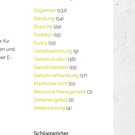
Allgemein
(132)
Beratung
(54)
Branche
(24)
Funktion
(15)
r für
Funny
(15)
ken und
Gehaltserhöhung
(9)
per E-
Gehaltsstudien
(36)
Gehaltstabellen
(15)
Gehaltsverhandlung
(17)
Marktübersicht
(21)
Resource Management
(3)
Stellenangebot
(2)
Weiterbildung
(4)
Schlagwörter