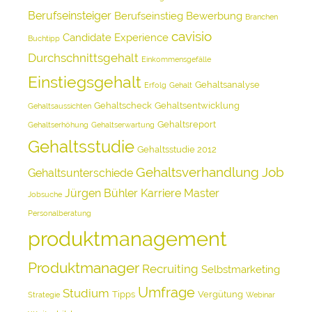
Berufseinsteiger
Berufseinstieg
Bewerbung
Branchen
cavisio
Candidate Experience
Buchtipp
Durchschnittsgehalt
Einkommensgefälle
Einstiegsgehalt
Gehaltsanalyse
Erfolg
Gehalt
Gehaltscheck
Gehaltsentwicklung
Gehaltsaussichten
Gehaltsreport
Gehaltserhöhung
Gehaltserwartung
Gehaltsstudie
Gehaltsstudie 2012
Gehaltsverhandlung
Job
Gehaltsunterschiede
Jürgen Bühler
Karriere
Master
Jobsuche
Personalberatung
produktmanagement
Produktmanager
Recruiting
Selbstmarketing
Umfrage
Studium
Tipps
Vergütung
Strategie
Webinar