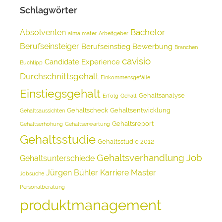
Schlagwörter
Bachelor
Absolventen
alma mater
Arbeitgeber
Berufseinsteiger
Berufseinstieg
Bewerbung
Branchen
cavisio
Candidate Experience
Buchtipp
Durchschnittsgehalt
Einkommensgefälle
Einstiegsgehalt
Gehaltsanalyse
Erfolg
Gehalt
Gehaltscheck
Gehaltsentwicklung
Gehaltsaussichten
Gehaltsreport
Gehaltserhöhung
Gehaltserwartung
Gehaltsstudie
Gehaltsstudie 2012
Gehaltsverhandlung
Job
Gehaltsunterschiede
Jürgen Bühler
Karriere
Master
Jobsuche
Personalberatung
produktmanagement