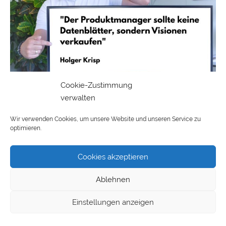
Cookie-Zustimmung
verwalten
Wir verwenden Cookies, um unsere Website und unseren Service zu
optimieren.
Als Produktmanager 👩‍🦰👨‍🦲 solltest Du keine
Datenblätter, sondern Visionen vermarkten 🫰
Cookies akzeptieren
Ablehnen
Was sich im Grunde ganz logisch ist, dürfte trotzdem
Einstellungen anzeigen
für viele Produktmenschen da draußen ein Haken in die
Magengrube sein. Denn
Holger Krisp
schrieb kürzlich in