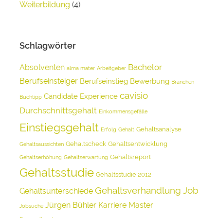
Weiterbildung
(4)
Schlagwörter
Bachelor
Absolventen
alma mater
Arbeitgeber
Berufseinsteiger
Berufseinstieg
Bewerbung
Branchen
cavisio
Candidate Experience
Buchtipp
Durchschnittsgehalt
Einkommensgefälle
Einstiegsgehalt
Gehaltsanalyse
Erfolg
Gehalt
Gehaltscheck
Gehaltsentwicklung
Gehaltsaussichten
Gehaltsreport
Gehaltserhöhung
Gehaltserwartung
Gehaltsstudie
Gehaltsstudie 2012
Gehaltsverhandlung
Job
Gehaltsunterschiede
Jürgen Bühler
Karriere
Master
Jobsuche