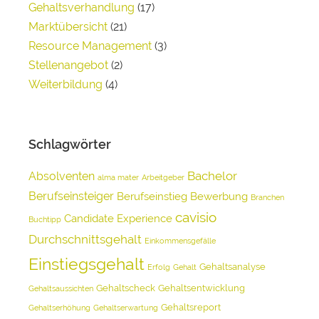
Gehaltsverhandlung
(17)
Marktübersicht
(21)
Resource Management
(3)
Stellenangebot
(2)
Weiterbildung
(4)
Schlagwörter
Bachelor
Absolventen
alma mater
Arbeitgeber
Berufseinsteiger
Berufseinstieg
Bewerbung
Branchen
cavisio
Candidate Experience
Buchtipp
Durchschnittsgehalt
Einkommensgefälle
Einstiegsgehalt
Gehaltsanalyse
Erfolg
Gehalt
Gehaltscheck
Gehaltsentwicklung
Gehaltsaussichten
Gehaltsreport
Gehaltserhöhung
Gehaltserwartung