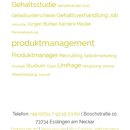
Gehaltsstudie
Gehaltsstudie 2012
Gehaltsverhandlung
Job
Gehaltsunterschiede
Jürgen Bühler
Karriere
Master
Jobsuche
Personalberatung
produktmanagement
Produktmanager
Recruiting
Selbstmarketing
Umfrage
Studium
Tipps
Vergütung
Strategie
Webinar
Weiterbildung
Zukunft
Telefon:
+49 (0)711 / 93 15 03 60
| Boschstraße 10,
73734 Esslingen am Neckar
Datenschutz
|
Impressum
|
EU-Cookie-Information