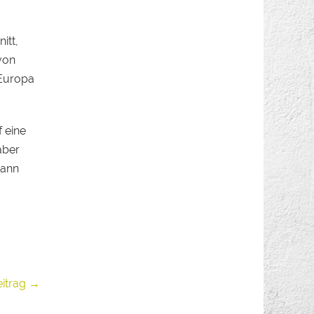
itt,
von
 Europa
 eine
aber
dann
eitrag →