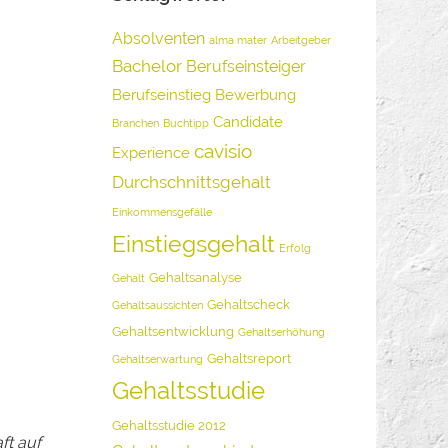
Absolventen
alma mater
Arbeitgeber
Bachelor
Berufseinsteiger
Berufseinstieg
Bewerbung
Candidate
Branchen
Buchtipp
cavisio
Experience
Durchschnittsgehalt
Einkommensgefälle
Einstiegsgehalt
Erfolg
Gehaltsanalyse
Gehalt
Gehaltscheck
Gehaltsaussichten
Gehaltsentwicklung
Gehaltserhöhung
Gehaltsreport
Gehaltserwartung
Gehaltsstudie
Gehaltsstudie 2012
ft auf