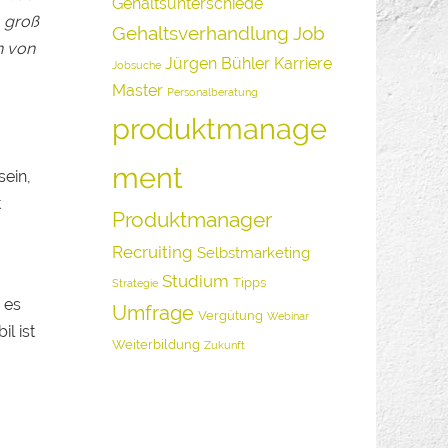
Gehaltsunterschiede
o groß
Gehaltsverhandlung
Job
n von
Jürgen Bühler
Karriere
Jobsuche
Master
Personalberatung
produktmanage
ment
sein,
t
Produktmanager
Recruiting
Selbstmarketing
Studium
Tipps
Strategie
 es
Umfrage
Vergütung
Webinar
l ist
Weiterbildung
Zukunft