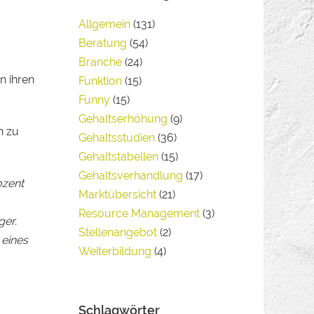
Allgemein
(131)
Beratung
(54)
Branche
(24)
n ihren
Funktion
(15)
Funny
(15)
Gehaltserhöhung
(9)
n zu
Gehaltsstudien
(36)
Gehaltstabellen
(15)
Gehaltsverhandlung
(17)
ozent
Marktübersicht
(21)
Resource Management
(3)
ger.
Stellenangebot
(2)
 eines
Weiterbildung
(4)
Schlagwörter