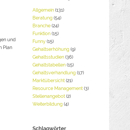
Allgemein
(131)
Beratung
(54)
Branche
(24)
Funktion
(15)
ngen und
Funny
(15)
n Plan
Gehaltserhöhung
(9)
Gehaltsstudien
(36)
Gehaltstabellen
(15)
Gehaltsverhandlung
(17)
Marktübersicht
(21)
Resource Management
(3)
Stellenangebot
(2)
Weiterbildung
(4)
Schlagwörter