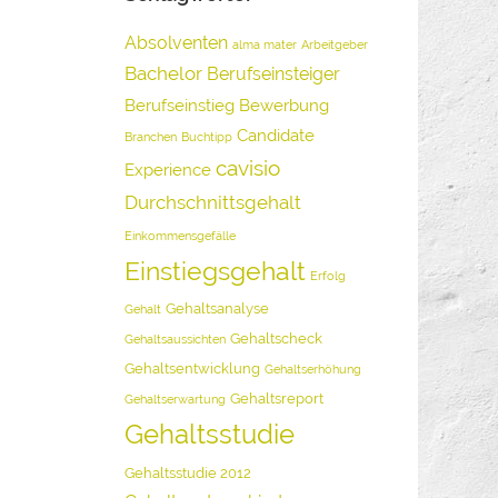
Absolventen
alma mater
Arbeitgeber
Bachelor
Berufseinsteiger
Berufseinstieg
Bewerbung
Candidate
Branchen
Buchtipp
cavisio
Experience
Durchschnittsgehalt
Einkommensgefälle
Einstiegsgehalt
Erfolg
Gehaltsanalyse
Gehalt
Gehaltscheck
Gehaltsaussichten
Gehaltsentwicklung
Gehaltserhöhung
Gehaltsreport
Gehaltserwartung
Gehaltsstudie
Gehaltsstudie 2012