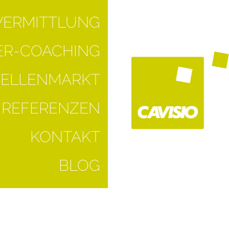
VERMITTLUNG
R-COACHING
TELLENMARKT
REFERENZEN
KONTAKT
BLOG