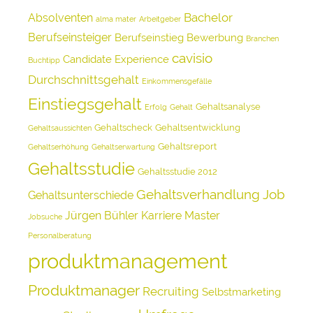
Bachelor
Absolventen
alma mater
Arbeitgeber
Berufseinsteiger
Berufseinstieg
Bewerbung
Branchen
cavisio
Candidate Experience
Buchtipp
Durchschnittsgehalt
Einkommensgefälle
Einstiegsgehalt
Gehaltsanalyse
Erfolg
Gehalt
Gehaltscheck
Gehaltsentwicklung
Gehaltsaussichten
Gehaltsreport
Gehaltserhöhung
Gehaltserwartung
Gehaltsstudie
Gehaltsstudie 2012
Gehaltsverhandlung
Job
Gehaltsunterschiede
Jürgen Bühler
Karriere
Master
Jobsuche
Personalberatung
produktmanagement
Produktmanager
Recruiting
Selbstmarketing