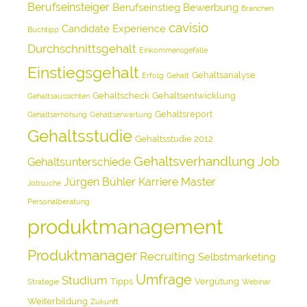
Berufseinsteiger
Berufseinstieg
Bewerbung
Branchen
cavisio
Candidate Experience
Buchtipp
Durchschnittsgehalt
Einkommensgefälle
Einstiegsgehalt
Gehaltsanalyse
Erfolg
Gehalt
Gehaltscheck
Gehaltsentwicklung
Gehaltsaussichten
Gehaltsreport
Gehaltserhöhung
Gehaltserwartung
Gehaltsstudie
Gehaltsstudie 2012
Gehaltsverhandlung
Job
Gehaltsunterschiede
Jürgen Bühler
Karriere
Master
Jobsuche
Personalberatung
produktmanagement
Produktmanager
Recruiting
Selbstmarketing
Umfrage
Studium
Tipps
Vergütung
Strategie
Webinar
Weiterbildung
Zukunft