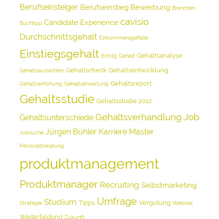
Berufseinsteiger
Berufseinstieg
Bewerbung
Branchen
cavisio
Candidate Experience
Buchtipp
Durchschnittsgehalt
Einkommensgefälle
Einstiegsgehalt
Gehaltsanalyse
Erfolg
Gehalt
Gehaltscheck
Gehaltsentwicklung
Gehaltsaussichten
Gehaltsreport
Gehaltserhöhung
Gehaltserwartung
Gehaltsstudie
Gehaltsstudie 2012
Gehaltsverhandlung
Job
Gehaltsunterschiede
Jürgen Bühler
Karriere
Master
Jobsuche
Personalberatung
produktmanagement
Produktmanager
Recruiting
Selbstmarketing
Umfrage
Studium
Tipps
Vergütung
Strategie
Webinar
Weiterbildung
Zukunft