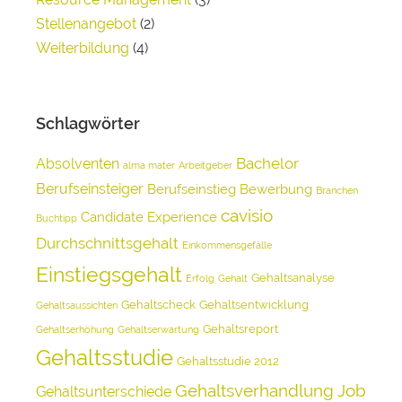
Stellenangebot
(2)
Weiterbildung
(4)
Schlagwörter
Bachelor
Absolventen
alma mater
Arbeitgeber
Berufseinsteiger
Berufseinstieg
Bewerbung
Branchen
cavisio
Candidate Experience
Buchtipp
Durchschnittsgehalt
Einkommensgefälle
Einstiegsgehalt
Gehaltsanalyse
Erfolg
Gehalt
Gehaltscheck
Gehaltsentwicklung
Gehaltsaussichten
Gehaltsreport
Gehaltserhöhung
Gehaltserwartung
Gehaltsstudie
Gehaltsstudie 2012
Gehaltsverhandlung
Job
Gehaltsunterschiede