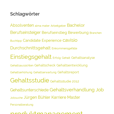
Schlagwörter
Bachelor
Absolventen
alma mater
Arbeitgeber
Berufseinsteiger
Berufseinstieg
Bewerbung
Branchen
cavisio
Candidate Experience
Buchtipp
Durchschnittsgehalt
Einkommensgefälle
Einstiegsgehalt
Gehaltsanalyse
Erfolg
Gehalt
Gehaltscheck
Gehaltsentwicklung
Gehaltsaussichten
Gehaltsreport
Gehaltserhöhung
Gehaltserwartung
Gehaltsstudie
Gehaltsstudie 2012
Gehaltsverhandlung
Job
Gehaltsunterschiede
Jürgen Bühler
Karriere
Master
Jobsuche
Personalberatung
produktmanagement