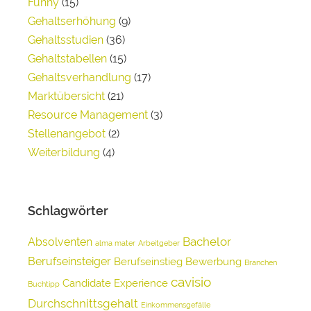
Funny
(15)
Gehaltserhöhung
(9)
Gehaltsstudien
(36)
Gehaltstabellen
(15)
Gehaltsverhandlung
(17)
Marktübersicht
(21)
Resource Management
(3)
Stellenangebot
(2)
Weiterbildung
(4)
Schlagwörter
Bachelor
Absolventen
alma mater
Arbeitgeber
Berufseinsteiger
Berufseinstieg
Bewerbung
Branchen
cavisio
Candidate Experience
Buchtipp
Durchschnittsgehalt
Einkommensgefälle